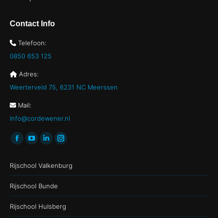
Contact Info
Telefoon:
0850 653 125
Adres:
Weerterveld 75, 6231 NC Meerssen
Mail:
info@cordewener.nl
Vind ons op:
Facebook
YouTube
Linkedin
Instagram
page
page
page
page
Rijschool Valkenburg
opens
opens
opens
opens
in
in
in
in
Rijschool Bunde
new
new
new
new
Rijschool Hulsberg
window
window
window
window