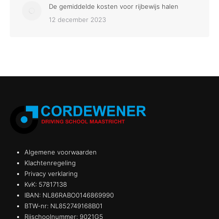
De gemiddelde kosten voor rijbewijs halen
12 december 2023
Algemene voorwaarden
Klachtenregeling
Privacy verklaring
KvK: 57817138
IBAN: NL86RABO0146869990
BTW-nr: NL852749168B01
Rijschoolnummer: 9021G5