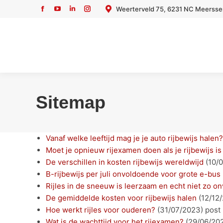
Weerterveld 75, 6231 NC Meerss
Facebook
YouTube
Linkedin
Instagram
page
page
page
page
opens
opens
opens
opens
in
in
in
in
new
new
new
new
window
window
window
window
Sitemap
Vanaf welke leeftijd mag je je auto rijbewijs halen
Moet je opnieuw rijexamen doen als je rijbewijs i
De verschillen in kosten rijbewijs wereldwijd
(10/
B-rijbewijs per juli onvoldoende voor grote e-bus
Rijles in de sneeuw is leerzaam en echt niet zo on
De gemiddelde kosten voor rijbewijs halen
(12/12
Hoe werkt rijles voor ouderen?
(31/07/2023)
post
Wat is de wachttijd voor het rijexamen?
(29/06/20