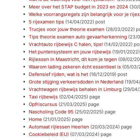
Meer over het STAP budget in 2023 en 2024
(30/
Welke voorrangsregels zijn belangrijk voor je rij
5 rijexamen tips
(14/04/2022)
post
Trucjes voor jouw theorie examen
(28/03/2022)
p
Tips theorie examen auto gevaarherkenning
(23/
Vrachtauto rijbewijs C halen, tips!
(14/02/2022)
po
Het puntensysteem en jouw rijbewijs
(19/01/2022)
Rijlessen in Maastricht, dit kom je tegen
(09/02/20
Waarom lading zekeren écht essentieel is
(05/03/
Defensief rijden, wat is het
(16/12/2019)
post
Grote stijging verkeersdoden in Nederland
(19/04
Vrachtwagen rijbewijs behalen in Limburg
(29/04/
Taxi rijbewijs
(02/04/2025)
page
Opfriscursus
(21/03/2025)
page
Nascholing Code 95
(25/02/2025)
page
Home
(21/01/2025)
page
Automaat rijlessen Heerlen
(20/03/2024)
page
Cookiebeleid (EU)
(07/03/2024)
page