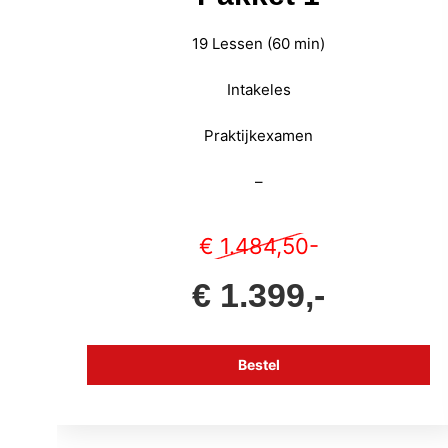
19 Lessen (60 min)
Intakeles
Praktijkexamen
–
€ 1.484,50-
€ 1.399,-
Bestel