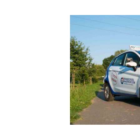
rtrouwen
ggen en wilt graag een
 dat het verkeer wel erg
l Cordewener!