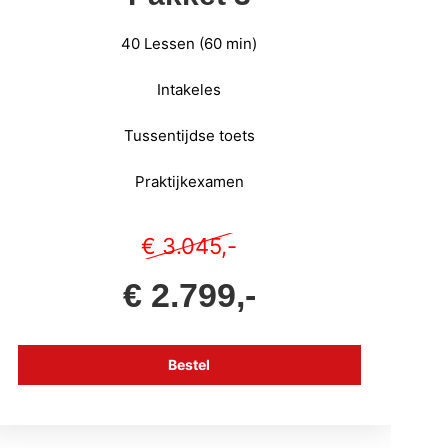
40 Lessen (60 min)
Intakeles
Tussentijdse toets
Praktijkexamen
€ 3.045,-
€ 2.799,-
Bestel