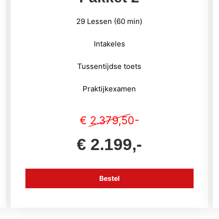
29 Lessen (60 min)
Intakeles
Tussentijdse toets
Praktijkexamen
€ 2.379,50-
€ 2.199,-
Bestel